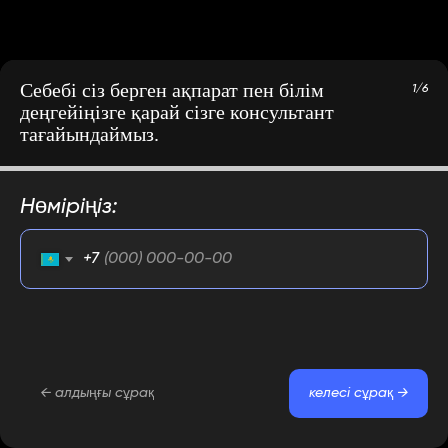
Себебі сіз берген ақпарат пен білім
1/6
деңгейіңізге қарай сізге консультант
тағайындаймыз.
Нөміріңіз:
+7
← алдыңғы сұрақ
келесі сұрақ →